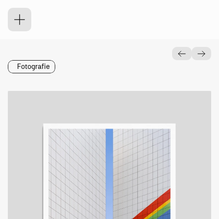
R
e
g
e
n
B
o
g
e
n
Fotografie
Wann
2022