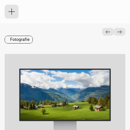
I
d
y
l
l
Fotografie
Was
Wann
Dynamischer
Wallpaper
2026